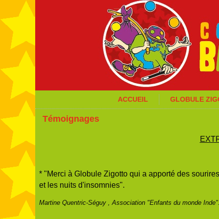
ACCUEIL
GLOBULE ZI
Témoignages
EXT
* "Merci à Globule Zigotto qui a apporté des sourires
et les nuits d'insomnies".
Martine Quentric-Séguy , Association "Enfants du monde Inde"