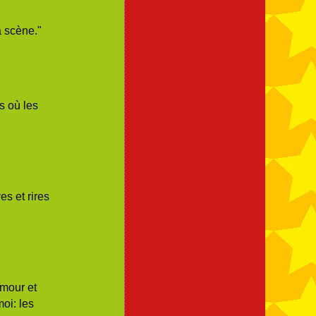
la scène."
s où les
s et rires
umour et
oi: les