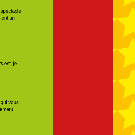
 spectacle
ment un
te."
 est, je
 qui vous
rement