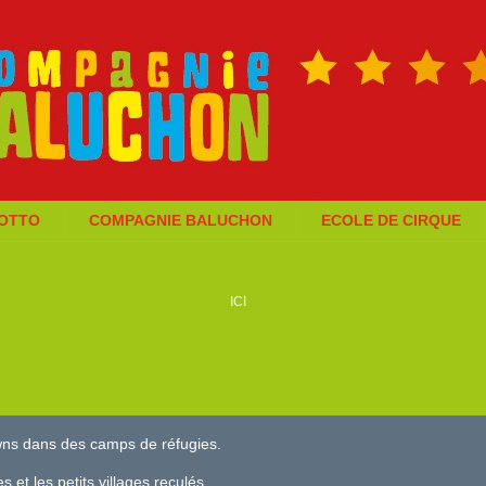
GOTTO
COMPAGNIE BALUCHON
ECOLE DE CIRQUE
ICI
wns dans des camps de réfugies.
 et les petits villages reculés.