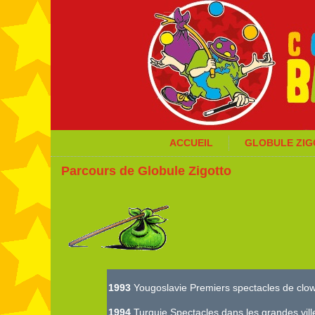
ACCUEIL
GLOBULE ZI
Parcours de Globule Zigotto
1993
Yougoslavie Premiers spectacles de clo
1994
Turquie Spectacles dans les grandes villes