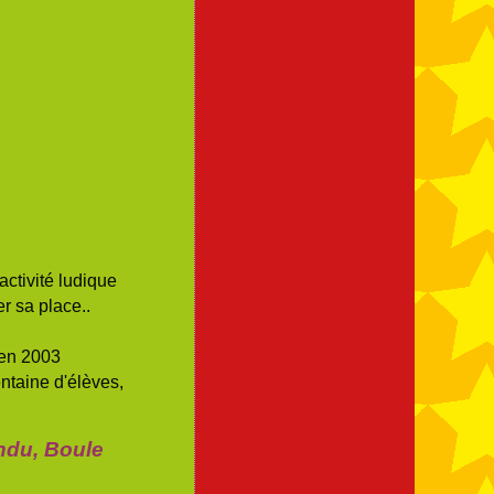
ctivité ludique
r sa place..
 en 2003
taine d'élèves,
endu, Boule