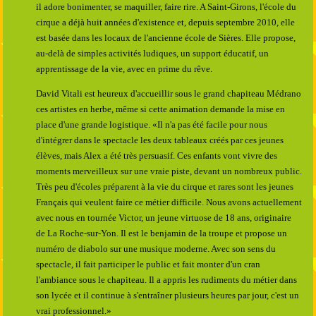
il adore bonimenter, se maquiller, faire rire. A Saint-Girons, l'école du
cirque a déjà huit années d'existence et, depuis septembre 2010, elle
est basée dans les locaux de l'ancienne école de Sières. Elle propose,
au-delà de simples activités ludiques, un support éducatif, un
apprentissage de la vie, avec en prime du rêve.
David Vitali est heureux d'accueillir sous le grand chapiteau Médrano
ces artistes en herbe, même si cette animation demande la mise en
place d'une grande logistique. «Il n'a pas été facile pour nous
d'intégrer dans le spectacle les deux tableaux créés par ces jeunes
élèves, mais Alex a été très persuasif. Ces enfants vont vivre des
moments merveilleux sur une vraie piste, devant un nombreux public.
Très peu d'écoles préparent à la vie du cirque et rares sont les jeunes
Français qui veulent faire ce métier difficile. Nous avons actuellement
avec nous en tournée Victor, un jeune virtuose de 18 ans, originaire
de La Roche-sur-Yon. Il est le benjamin de la troupe et propose un
numéro de diabolo sur une musique moderne. Avec son sens du
spectacle, il fait participer le public et fait monter d'un cran
l'ambiance sous le chapiteau. Il a appris les rudiments du métier dans
son lycée et il continue à s'entraîner plusieurs heures par jour, c'est un
vrai professionnel.»