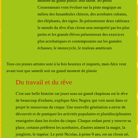
montrer au grand public leur talent. 80 petits
Couserannais vont évoluer sur la piste magique au
milieu des funambules chinois, des acrobates cubains,
des éléphants, des tigres. Ils présenteront deux tableaux :
le monde du rêve d'un clown sera interprété par les plus
petits et les grands élèves présenteront des exercices
plus acrobatiques et contemporains sur les grandes
échasses, le monocycle, le rouleau américain.
Tous ces jeunes artistes sont à la fois heureux et inquiets, mais Alex veut
avant tout que samedi soit un grand moment de plaisir.
Du travail et du rêve
C'est une belle histoire car jouer sous un grand chapiteau est le rêve
de beaucoup d'enfants, explique Alex Nogier, qui voit aussi dans ce
projet le renouveau du cirque. Une nouvelle génération a envie de
découvrir et de pratiquer les activités populaires et pluridisciplinaires
enseignées dans les écoles du cirque. Chaque enfant peut y trouver sa
place, certains préfèrent les acrobaties, d'autres aiment la magie, la
jonglerie, le trapèze. Le petit Nicolas, à peine 9 ans, est un clown né,