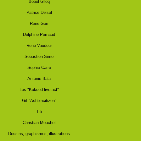
Bobol Glloq
Patrice Delsol
René Gon
Delphine Pernaud
René Vaudour
Sebastien Simo
Sophie Carré
Antonio Bala
Les "Kokced live act"
Gif "Ashbincitizen"
Titi
Christian Mouchet
Dessins, graphismes, illustrations