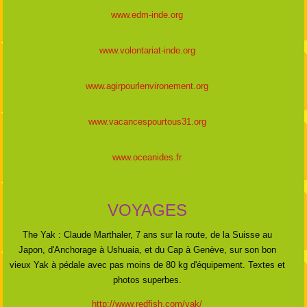
www.edm-inde.org
www.volontariat-inde.org
www.agirpourlenvironement.org
www.vacancespourtous31.org
www.oceanides.fr
VOYAGES
The Yak : Claude Marthaler, 7 ans sur la route, de la Suisse au
Japon, d'Anchorage à Ushuaia, et du Cap à Genève,
sur son bon
vieux Yak à pédale avec pas moins de 80 kg d'équipement. Textes et
photos superbes.
http://www.redfish.com/yak/