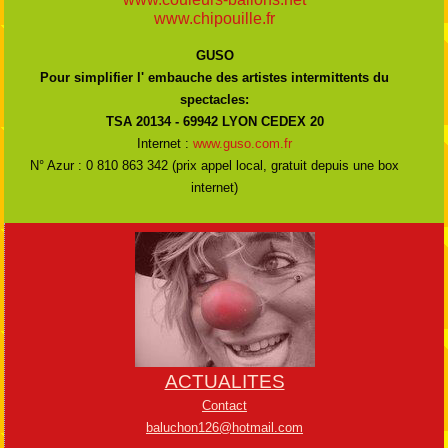
www.chipouille.fr
GUSO
Pour simplifier l' embauche des artistes intermittents du
spectacles:
TSA 20134 - 69942 LYON CEDEX 20
Internet :
www.guso.com.fr
N° Azur : 0 810 863 342 (prix appel local, gratuit depuis une box
internet)
ACTUALITES
Contact
baluchon126@hotmail.com