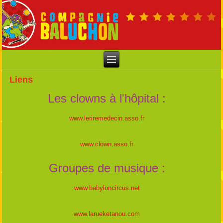
Liens
Les clowns à l'hôpital :
www.leriremedecin.asso.fr
www.clown.asso.fr
Groupes de musique :
www.babyloncircus.net
www.larueketanou.com