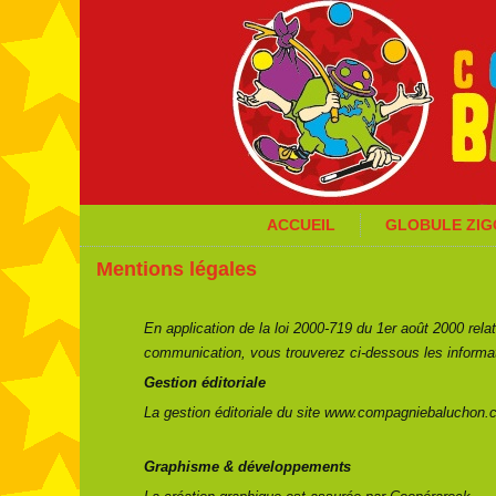
ACCUEIL
GLOBULE ZI
Mentions légales
En application de la loi 2000-719 du 1er août 2000 relat
communication, vous trouverez ci-dessous les informat
Gestion éditoriale
La gestion éditoriale du site www.compagniebaluchon.
Graphisme & développements