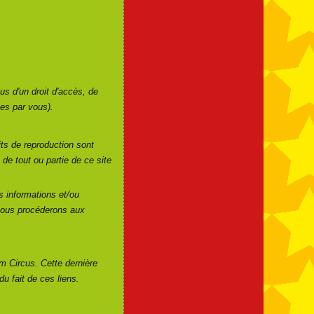
us d'un droit d'accès, de
es par vous).
oits de reproduction sont
de tout ou partie de ce site
es informations et/ou
 nous procéderons aux
um Circus. Cette dernière
u fait de ces liens.