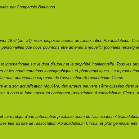
assurés par Compagnie Baluchon
nvier 1978 (art. 34), vous disposez auprès de l'association Abracadaboum Circ
 personnelles que nous pourrions être amenés à recueillir (données renseigné
t internationale sur le droit d'auteur et la propriété intellectuelle. Tous les dr
 et les représentations iconographiques et photographiques. La reproduction 
dite sauf autorisation expresse de l'association Abracadaboum Circus
te et à son actualisation régulière, des erreurs peuvent s'être glissées dans l
as à nous le faire savoir en contactant l'association Abracadaboum Circus,
t faire l'objet d'une autorisation préalable écrite de l'association Abracadabo
ites liés au site de l'association Abracadaboum Circus, et plus généralement d