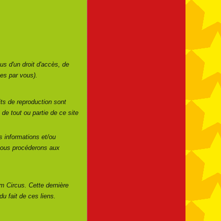
us d'un droit d'accès, de
es par vous).
oits de reproduction sont
de tout ou partie de ce site
es informations et/ou
 nous procéderons aux
um Circus. Cette dernière
u fait de ces liens.