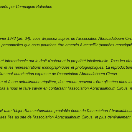
assurés par Compagnie Baluchon
nvier 1978 (art. 34), vous disposez auprès de l'association Abracadaboum Circ
 personnelles que nous pourrions être amenés à recueillir (données renseigné
t internationale sur le droit d'auteur et la propriété intellectuelle. Tous les dr
 et les représentations iconographiques et photographiques. La reproduction 
dite sauf autorisation expresse de l'association Abracadaboum Circus
te et à son actualisation régulière, des erreurs peuvent s'être glissées dans l
as à nous le faire savoir en contactant l'association Abracadaboum Circus,
t faire l'objet d'une autorisation préalable écrite de l'association Abracadabo
ites liés au site de l'association Abracadaboum Circus, et plus généralement d