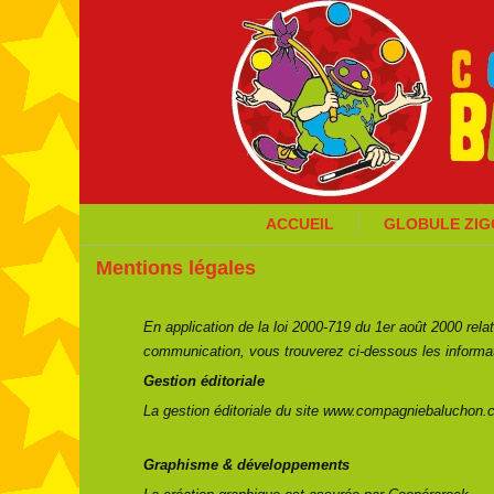
ACCUEIL
GLOBULE ZI
Mentions légales
En application de la loi 2000-719 du 1er août 2000 relat
communication, vous trouverez ci-dessous les informat
Gestion éditoriale
La gestion éditoriale du site www.compagniebaluchon.
Graphisme & développements