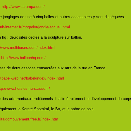
http://www.carampa.com/
 de jonglages de une à cinq balles et autres accessoires y sont disséquées.
lub-internet.fr/mogador/jongle/accueil.html
n hq : deux sites dédiés à la sculpture sur ballon.
//www.multiloisirs.com/index.html
http://www.balloonhq.com/
ites de deux assoces consacrées aux arts de la rue en France.
.babel-web.net/babel/index/index.html
tp://www.horslesmurs.asso.fr/
é des arts martiaux traditionnels. Il allie étroitement le développement du corp
 également la Karaté Shotokai, le Bo, et le sabre de bois.
/kitaidomouvement.free.fr/index.htm