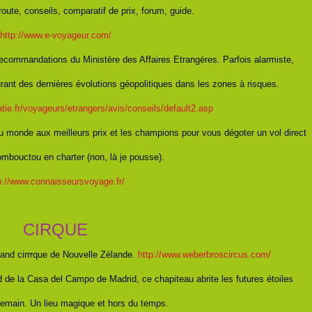
oute, conseils, comparatif de prix, forum, guide.
http://www.e-voyageur.com/
 recommandations du Ministère des Affaires Etrangères. Parfois alarmiste,
rant des dernières évolutions géopolitiques dans les zones à risques.
tie.fr/voyageurs/etrangers/avis/conseils/default2.asp
u monde aux meilleurs prix et les champions pour vous dégoter un vol direct
mbouctou en charter (non, là je pousse).
p://www.connaisseursvoyage.fr/
CIRQUE
rrand cirrrque de Nouvelle Zélande.
http://www.weberbroscircus.com/
 de la Casa del Campo de Madrid, ce chapiteau abrite les futures étoiles
demain. Un lieu magique et hors du temps.