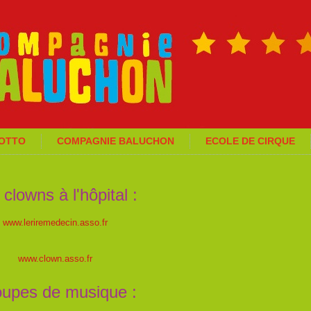
GOTTO
COMPAGNIE BALUCHON
ECOLE DE CIRQUE
 clowns à l'hôpital :
www.leriremedecin.asso.fr
www.clown.asso.fr
upes de musique :