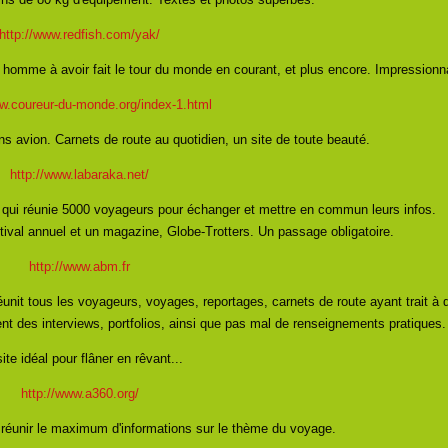
http://www.redfish.com/yak/
r homme à avoir fait le tour du monde en courant, et plus encore. Impressionn
ww.coureur-du-monde.org/index-1.html
s avion. Carnets de route au quotidien, un site de toute beauté.
http://www.labaraka.net/
qui réunie 5000 voyageurs pour échanger et mettre en commun leurs infos.
tival annuel et un magazine, Globe-Trotters. Un passage obligatoire.
http://www.abm.fr
éunit tous les voyageurs, voyages, reportages, carnets de route ayant trait à 
nt des interviews, portfolios, ainsi que pas mal de renseignements pratiques.
ite idéal pour flâner en rêvant...
http://www.a360.org/
à réunir le maximum d'informations sur le thème du voyage.