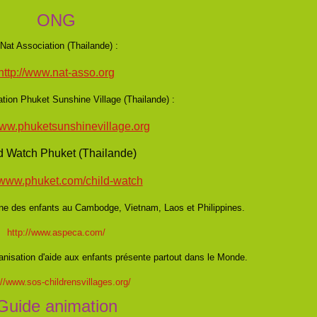
ONG
at Association (Thailande) :
http://www.nat-asso.org
uket Sunshine Village (Thailande) :
ww.phuketsunshinevillage.org
d Watch Phuket (Thailande)
//www.phuket.com/child-watch
ne des enfants au Cambodge, Vietnam, Laos et Philippines.
http://www.aspeca.com/
anisation d'aide aux enfants présente partout dans le Monde.
://www.sos-childrensvillages.org/
Guide animation