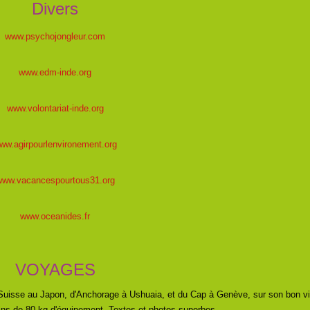
Divers
www.psychojongleur.com
www.edm-inde.org
www.volontariat-inde.org
ww.agirpourlenvironement.org
www.vacancespourtous31.org
www.oceanides.fr
VOYAGES
la Suisse au Japon, d'Anchorage à Ushuaia, et du Cap à Genève,
sur son bon v
ns de 80 kg d'équipement. Textes et photos superbes.