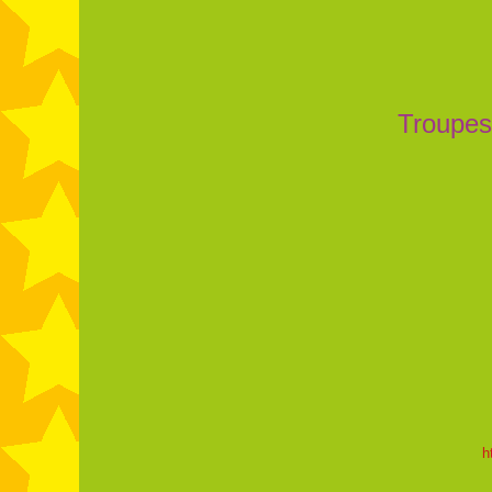
Troupes
h