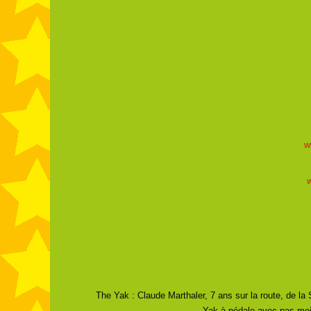
w
The Yak : Claude Marthaler, 7 ans sur la route, de 
Yak à pédale avec pas moi