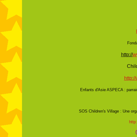
N
Fondation Ph
http://
w
Chil
http:
Enfants d'Asie ASPECA : parrai
SOS Children's Village : Une org
http