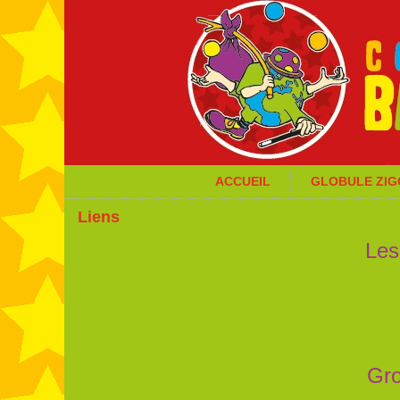
ACCUEIL
GLOBULE ZI
Liens
Les
Gro