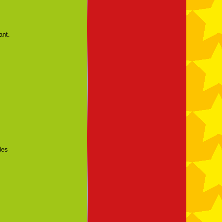
ant.
des