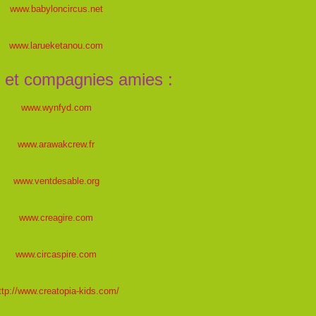
www.babyloncircus.net
www.larueketanou.com
 et compagnies amies :
www.wynfyd.com
www.arawakcrew.fr
www.ventdesable.org
www.creagire.com
www.circaspire.com
ttp://www.creatopia-kids.com/